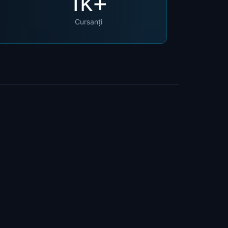
1
k+
Cursanți