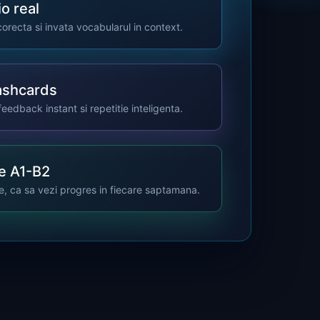
io real
orecta si invata vocabularul in context.
lashcards
feedback instant si repetitie inteligenta.
e A1-B2
re, ca sa vezi progres in fiecare saptamana.