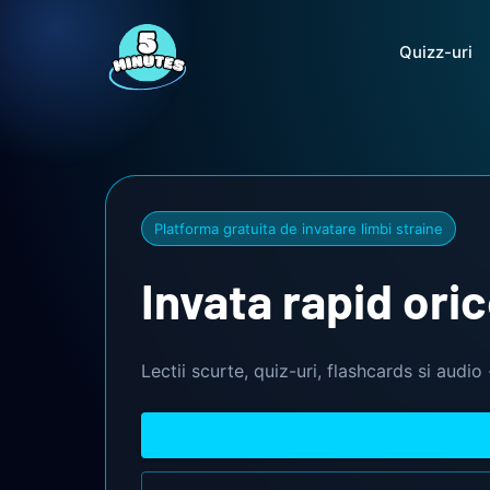
Quizz-uri
Platforma gratuita de invatare limbi straine
Invata rapid ori
Lectii scurte, quiz-uri, flashcards si audio 