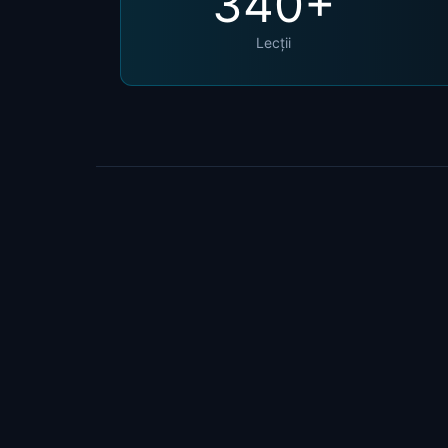
34
0+
Lecții