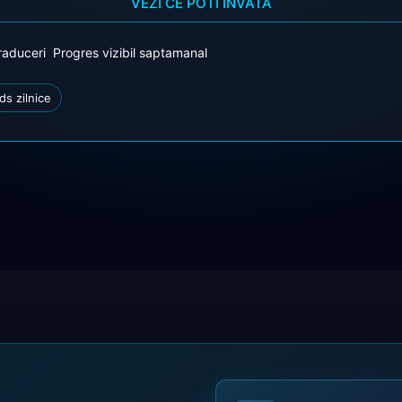
VEZI CE POTI INVATA
traduceri
Progres vizibil saptamanal
ds zilnice