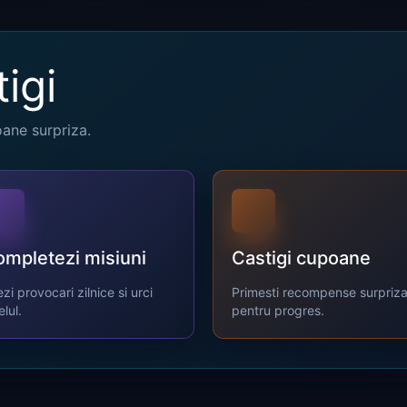
tigi
oane surpriza.
mpletezi misiuni
Castigi cupoane
ezi provocari zilnice si urci
Primesti recompense surpriz
elul.
pentru progres.