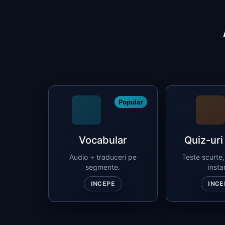
Popular
Vocabular
Quiz-uri
Audio + traduceri pe
Teste scurte
segmente.
insta
INCEPE
INCE