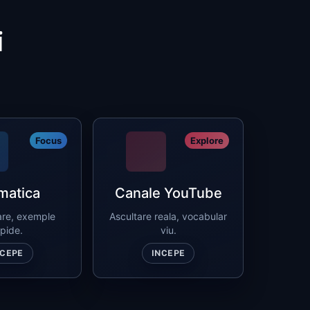
i
Focus
Explore
matica
Canale YouTube
are, exemple
Ascultare reala, vocabular
pide.
viu.
NCEPE
INCEPE