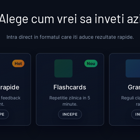
Alege cum vrei sa inveti az
Intra direct in formatul care iti aduce rezultate rapide.
Hot
Nou
 rapide
Flashcards
Gra
, feedback
Repetitie zilnica in 5
Reguli cl
nt.
minute.
ra
PE
INCEPE
I