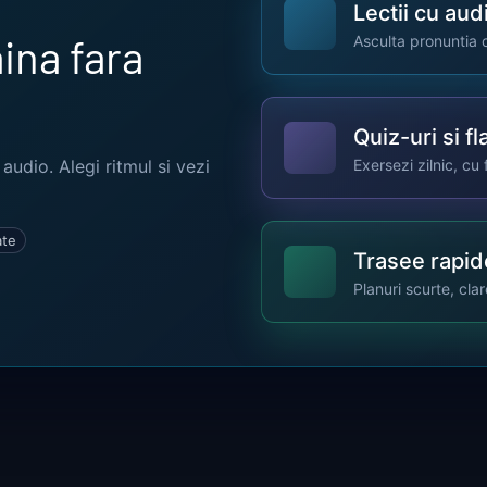
Lectii cu aud
aina fara
Asculta pronuntia c
Quiz-uri si f
i audio. Alegi ritmul si vezi
Exersezi zilnic, cu 
ate
Trasee rapid
Planuri scurte, cla